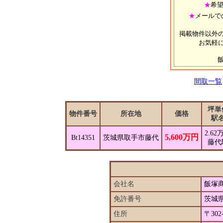
★
希
★
メールで
掲載物件以外
お気軽
間取一覧
坪単
物件番号
所在地
価格
駅
2.62
5,600万円
Bt14351
茨城県取手市藤代
藤代
会社名
飯塚
免許番号
茨城県
住所
〒30