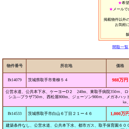
★
希
★
メールで
掲載物件以外
お気軽
間取一覧
物件番号
所在地
価格
988万円
Bt14079
茨城県取手市青柳５４
公営水道、公共本下水、ケーヨーD２ 240m、東取手病院350ｍ、ロー
シユ―プラザ750ｍ、西松屋800m、ジェーソン900ｍ、メガネハット
㎞
1,000万
Bt14533
茨城県取手市白山６丁目２１ー４６
建築条件なし、公営水道、公共本下水、都市ガス、取手保育園６０